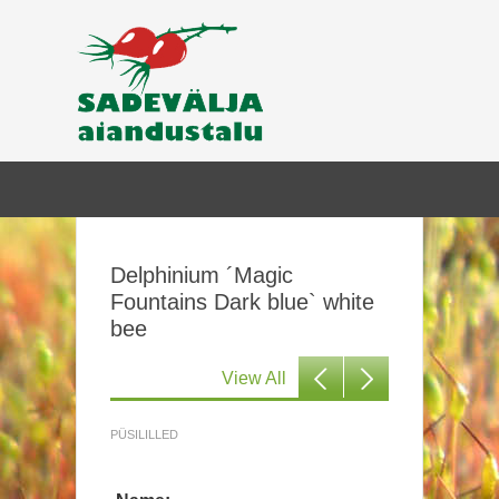
Delphinium ´Magic
Fountains Dark blue` white
bee
View All
PÜSILILLED