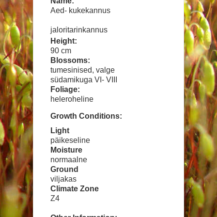
Name:
Aed- kukekannus
jaloritarinkannus
Height:
90 cm
Blossoms:
tumesinised, valge
südamikuga VI- VIII
Foliage:
heleroheline
Growth Conditions:
Light
päikeseline
Moisture
normaalne
Ground
viljakas
Climate Zone
Z4