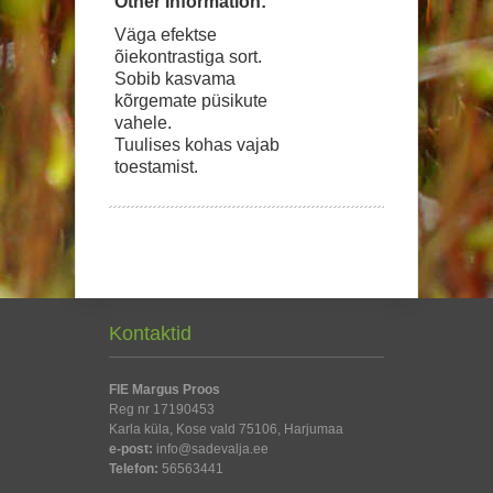
Other Information:
Väga efektse
õiekontrastiga sort.
Sobib kasvama
kõrgemate püsikute
vahele.
Tuulises kohas vajab
toestamist.
Kontaktid
FIE Margus Proos
Reg nr 17190453
Karla küla, Kose vald 75106, Harjumaa
e-post:
info@sadevalja.ee
Telefon:
56563441